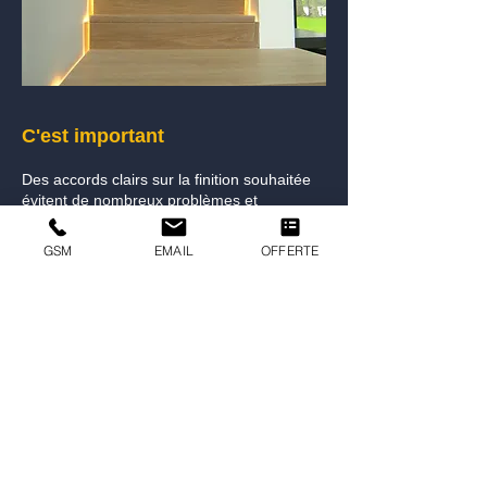
C'est important
Des accords clairs sur la finition souhaitée
évitent de nombreux problèmes et
discussions. Avec cette méthode, vous
pouvez également comparer différents
GSM
EMAIL
OFFERTE
devis correctement et sans surprise. Parce
que les bons accords font du bon travail.
Si vous avez des questions sur la finition
ou si vous avez des souhaits particuliers,
n'hésitez pas à nous demander conseil
pour tous vos travaux de peinture
intérieure.