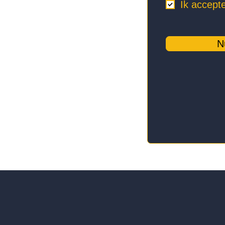
Ik accept
N