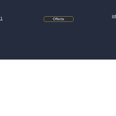
in
81
Offerte