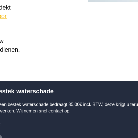
dekt
oor
uw
dienen.
bestek waterschade
een bestek waterschade bedraagt 85,00€ incl. BTW, deze krijgt u terug
 werken. Wij nemen snel contact op.
:
k.