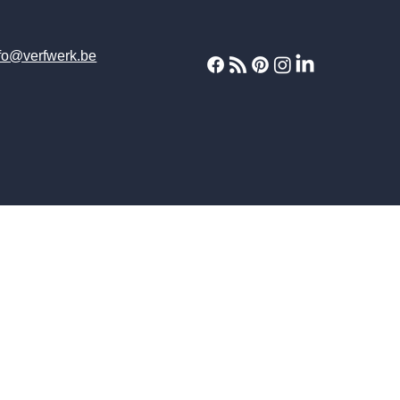
fo@verfwerk.be
waterschade
JOBS
kaleiwerkbe
privacy en cookies
algemene voorwaarden
verfwinkel