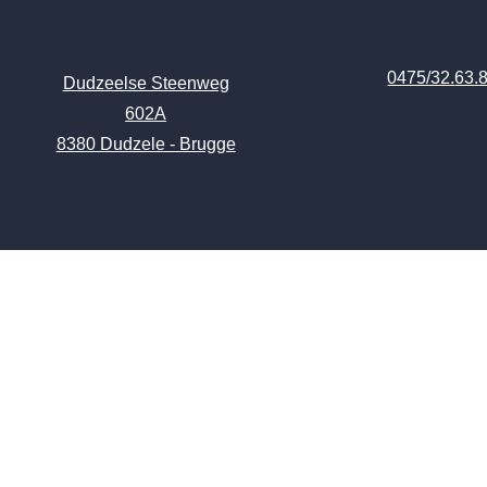
0475/32.
63.
Dudzeelse Steenweg
602A
8380 Dudzele - Brugge
verfwerk.be
Op zoek naar een huisschilder voor
binnen- en buitenschilderwerk?
Bij verfwerk bv schilders uit Brugge
vertrouwt u al uw verfwerken toe aan