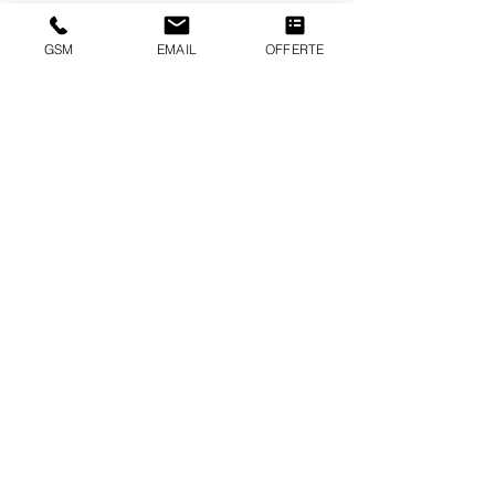
GSM
EMAIL
OFFERTE
Dudzeelse Steenweg 602A
8380 Dudzele - Brugge