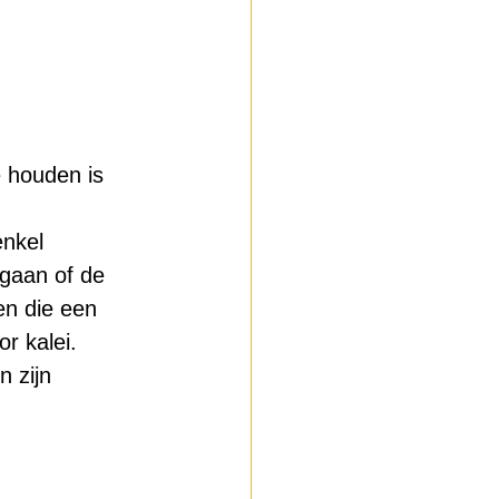
 houden is 
nkel 
 gaan of de 
en die een 
r kalei. 
 zijn 