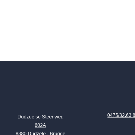
De voor- en nadelen bij het
0475/32.
63.
spuiten van verf
Dudzeelse Steenweg
602A
8380 Dudzele - Brugge