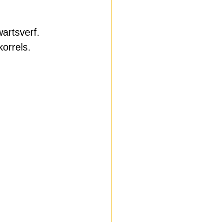
artsverf. 
orrels. 