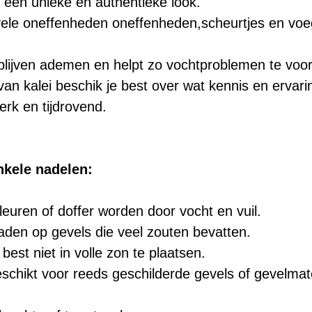
t een unieke en authentieke look.
vele oneffenheden oneffenheden,scheurtjes en voe
.
blijven ademen en helpt zo vochtproblemen te vo
van kalei beschik je best over wat kennis en ervarin
erk en tijdrovend. 
nkele nadelen: 
leuren of doffer worden door vocht en vuil. 
 raden op gevels die veel zouten bevatten.
 best niet in volle zon te plaatsen.
geschikt voor reeds geschilderde gevels of gevelmat