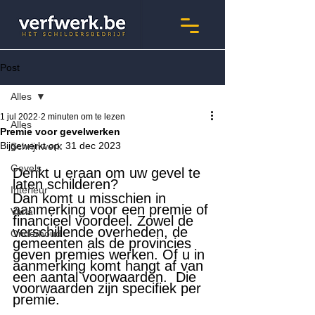
Post
Alles
1 jul 2022
2 minuten om te lezen
Alles
Premie voor gevelwerken
Bijgewerkt op:
31 dec 2023
Schrijnwerk
Gevels
Denkt u eraan om uw gevel te 
laten schilderen? 
Interieur
Dan komt u misschien in 
aanmerking voor een premie of 
Varia
financieel voordeel. Zowel de 
verschillende overheden, de 
Onderhoud
gemeenten als de provincies 
geven premies werken. Of u in 
aanmerking komt hangt af van 
een aantal voorwaarden.  Die 
voorwaarden zijn specifiek per 
premie.