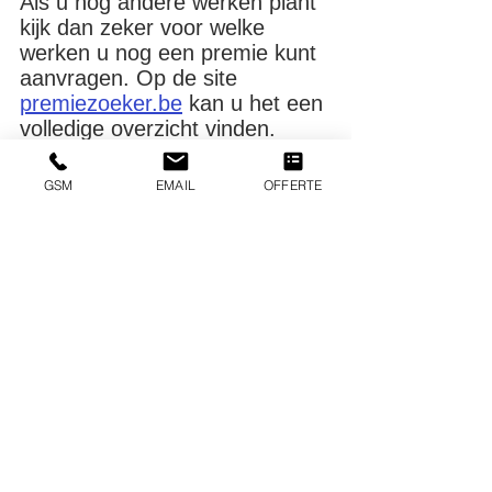
Als u nog andere werken plant 
kijk dan zeker voor welke 
werken u nog een premie kunt 
aanvragen. Op de site 
premiezoeker.be
 kan u het een 
volledige overzicht vinden.
Niet zeker of uw pand in 
GSM
EMAIL
OFFERTE
aanmerking komt voor een 
premie?
Zoek dan even op volgende 
pagina's op of uw pand in een 
inventaris staat.
Databank beschermde 
monumenten
Inventaris van het 
Bouwkundig Erfgoed